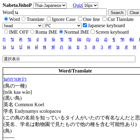
NabetaJishoP
Quiz
Word
Word
Translate
Ignore Case
One line
Cut Tlanslate
Japanese keyboard
IME OFF
Roma IME
Normal IME
Screen keyboard
ก
ข
ค
ฆ
ง
จ
ฉ
ช
ซ
ฌ
ญ
ฎ
ฏ
ฐ
ฑ
ฒ
น
บ
ป
ผ
ฝ
พ
ฟ
ภ
ม
ย
ร
ล
ว
ศ
ษ
ส
ห
Word/Translate
นกกาเหว่า
(鳥の一種)
[nók kaa wào]
(黒い鳥)
英名 Common Koel
学名 Eudynamys scolopacea
(この鳥の名前を知っているタイ人がいたので有名なんだと思
(英名、学名は動物園で見たもので他の種を含む可能性あり)
(鳥)
-------