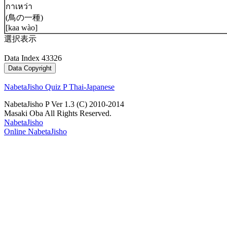
กาเหว่า
(鳥の一種)
[kaa wào]
選択表示
Data Index 43326
NabetaJisho Quiz P Thai-Japanese
NabetaJisho P Ver 1.3 (C) 2010-2014
Masaki Oba All Rights Reserved.
NabetaJisho
Online NabetaJisho