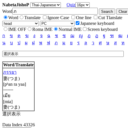
NabetaJishoP
Quiz
Word
Word
Translate
Ignore Case
One line
Cut Tlanslate
Japanese keyboard
IME OFF
Roma IME
Normal IME
Screen keyboard
ก
ข
ค
ฆ
ง
จ
ฉ
ช
ซ
ฌ
ญ
ฎ
ฏ
ฐ
ฑ
ฒ
น
บ
ป
ผ
ฝ
พ
ฟ
ภ
ม
ย
ร
ล
ว
ศ
ษ
ส
ห
Word/Translate
ภรรยา
妻(つま)
[pʰan ra yaa]
-------
เมีย
[mia]
妻(つま)
選択表示
Data Index 43326