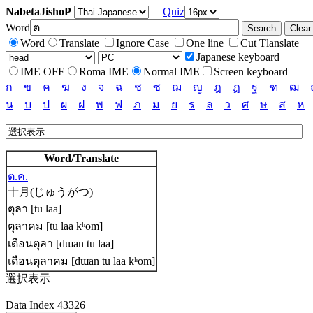
NabetaJishoP
Quiz
Word
Word
Translate
Ignore Case
One line
Cut Tlanslate
Japanese keyboard
IME OFF
Roma IME
Normal IME
Screen keyboard
ก
ข
ค
ฆ
ง
จ
ฉ
ช
ซ
ฌ
ญ
ฎ
ฏ
ฐ
ฑ
ฒ
น
บ
ป
ผ
ฝ
พ
ฟ
ภ
ม
ย
ร
ล
ว
ศ
ษ
ส
ห
Word/Translate
ต.ค.
十月(じゅうがつ)
ตุลา [tu laa]
ตุลาคม [tu laa kʰom]
เดือนตุลา [dɯan tu laa]
เดือนตุลาคม [dɯan tu laa kʰom]
選択表示
Data Index 43326