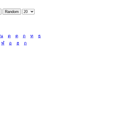
ณ
ด
ต
ถ
ท
ธ
ฬ
อ
ฮ
ฤ