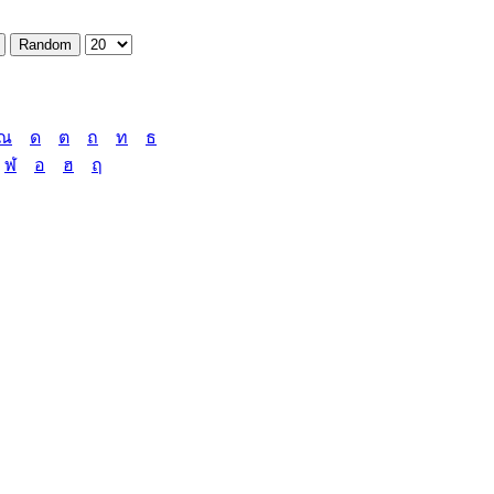
ณ
ด
ต
ถ
ท
ธ
ฬ
อ
ฮ
ฤ