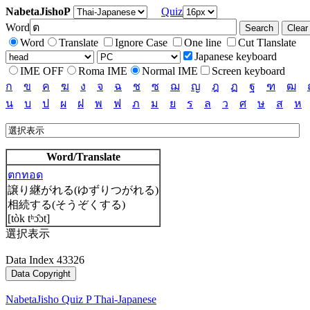
NabetaJishoP
Quiz
Word
Word
Translate
Ignore Case
One line
Cut Tlanslate
Japanese keyboard
IME OFF
Roma IME
Normal IME
Screen keyboard
ก
ข
ค
ฆ
ง
จ
ฉ
ช
ซ
ฌ
ญ
ฎ
ฏ
ฐ
ฑ
ฒ
น
บ
ป
ผ
ฝ
พ
ฟ
ภ
ม
ย
ร
ล
ว
ศ
ษ
ส
ห
Word/Translate
ตกทอด
譲り継がれる(ゆずりつがれる)
相続する(そうぞくする)
[tòk tʰɔ̂ɔt]
選択表示
Data Index 43326
NabetaJisho Quiz P Thai-Japanese