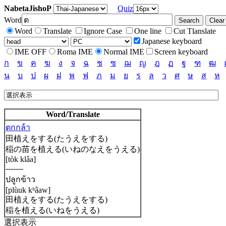
NabetaJishoP
Quiz
Word
Word
Translate
Ignore Case
One line
Cut Tlanslate
Japanese keyboard
IME OFF
Roma IME
Normal IME
Screen keyboard
ก
ข
ค
ฆ
ง
จ
ฉ
ช
ซ
ฌ
ญ
ฎ
ฏ
ฐ
ฑ
ฒ
น
บ
ป
ผ
ฝ
พ
ฟ
ภ
ม
ย
ร
ล
ว
ศ
ษ
ส
ห
Word/Translate
ตกกล้า
田植えをする(たうえをする)
稲の苗を植える(いねのなえをうえる)
[tòk klâa]
-------
ปลูกข้าว
[plùuk kʰâaw]
田植えをする(たうえをする)
稲を植える(いねをうえる)
選択表示