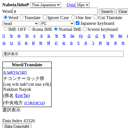
NabetaJishoP
Quiz
Word
Word
Translate
Ignore Case
One line
Cut Tlanslate
Japanese keyboard
IME OFF
Roma IME
Normal IME
Screen keyboard
ก
ข
ค
ฆ
ง
จ
ฉ
ช
ซ
ฌ
ญ
ฎ
ฏ
ฐ
ฑ
ฒ
น
บ
ป
ผ
ฝ
พ
ฟ
ภ
ม
ย
ร
ล
ว
ศ
ษ
ส
ห
Word/Translate
จ.นครนายก
ナコンナーヨック県
[caŋ wàt nakʰɔɔn naa yók]
Nakhon Nayok
(県名
จังหวัด
)
(中央地方
ภาคกลาง
)
選択表示
Data Index 43326