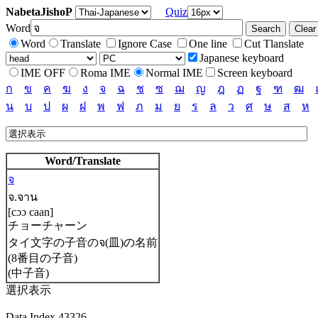
NabetaJishoP
Quiz
Word
Word
Translate
Ignore Case
One line
Cut Tlanslate
Japanese keyboard
IME OFF
Roma IME
Normal IME
Screen keyboard
ก
ข
ค
ฆ
ง
จ
ฉ
ช
ซ
ฌ
ญ
ฎ
ฏ
ฐ
ฑ
ฒ
น
บ
ป
ผ
ฝ
พ
ฟ
ภ
ม
ย
ร
ล
ว
ศ
ษ
ส
ห
Word/Translate
จ
จ.จาน
[cɔɔ caan]
チョーチャーン
タイ文字の子音のจ(皿)の名前
(8番目の子音)
(中子音)
選択表示
Data Index 43326