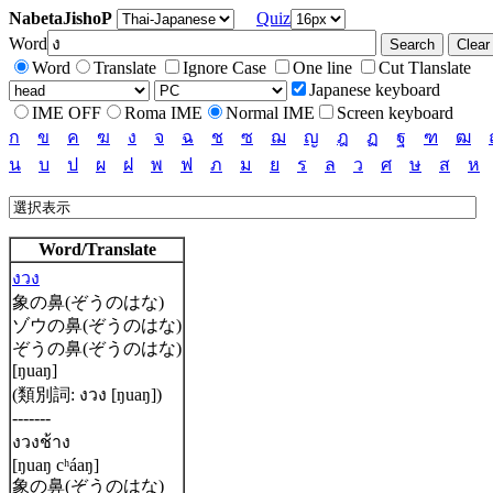
NabetaJishoP
Quiz
Word
Word
Translate
Ignore Case
One line
Cut Tlanslate
Japanese keyboard
IME OFF
Roma IME
Normal IME
Screen keyboard
ก
ข
ค
ฆ
ง
จ
ฉ
ช
ซ
ฌ
ญ
ฎ
ฏ
ฐ
ฑ
ฒ
น
บ
ป
ผ
ฝ
พ
ฟ
ภ
ม
ย
ร
ล
ว
ศ
ษ
ส
ห
Word/Translate
งวง
象の鼻(ぞうのはな)
ゾウの鼻(ぞうのはな)
ぞうの鼻(ぞうのはな)
[ŋuaŋ]
(類別詞: งวง [ŋuaŋ])
-------
งวงช้าง
[ŋuaŋ cʰáaŋ]
象の鼻(ぞうのはな)