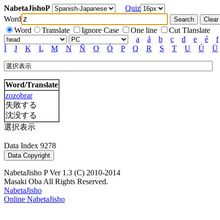
NabetaJishoP
Quiz
Word
Word
Translate
Ignore Case
One line
Cut Tlanslate
a
á
b
c
d
e
é
f
Í
J
K
L
M
N
Ñ
O
Ó
P
Q
R
S
T
U
Ú
Ü
Word/Translate
zozobrar
失敗する
沈没する
選択表示
Data Index 9278
NabetaJisho P Ver 1.3 (C) 2010-2014
Masaki Oba All Rights Reserved.
NabetaJisho
Online NabetaJisho