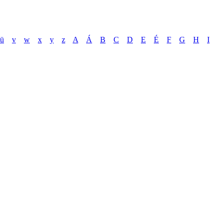
ü
v
w
x
y
z
A
Á
B
C
D
E
É
F
G
H
I