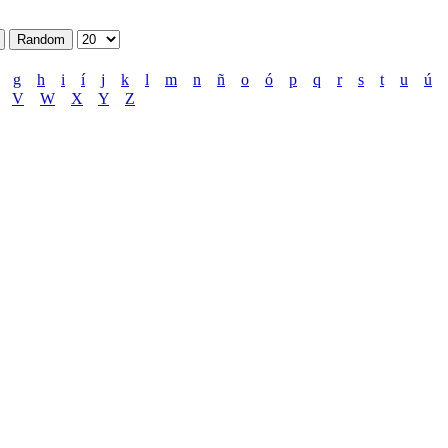
g
h
i
í
j
k
l
m
n
ñ
o
ó
p
q
r
s
t
u
ú
V
W
X
Y
Z