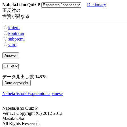
NabetaJisho Quiz P
Dictionary
正反対の
性質が異なる
kulero
kontraŭa
subpremi
vitro
データ見出し数 14838
NabetaJishoP Esperanto-Japanese
NabetaJisho Quiz P
Ver 1.1 Copyright (C) 2012-2013
Masaki Oba
All Rights Reserved.