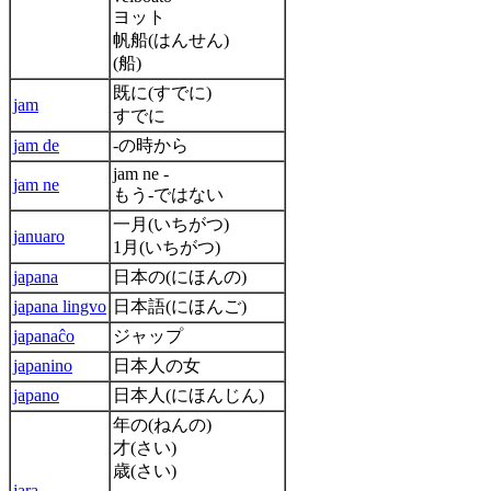
ヨット
帆船(はんせん)
(船)
既に(すでに)
jam
すでに
jam de
-の時から
jam ne -
jam ne
もう-ではない
一月(いちがつ)
januaro
1月(いちがつ)
japana
日本の(にほんの)
japana lingvo
日本語(にほんご)
japanaĉo
ジャップ
japanino
日本人の女
japano
日本人(にほんじん)
年の(ねんの)
才(さい)
歳(さい)
jara