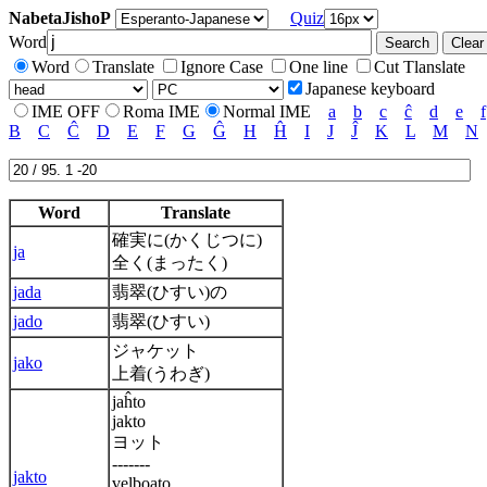
NabetaJishoP
Quiz
Word
Word
Translate
Ignore Case
One line
Cut Tlanslate
Japanese keyboard
IME OFF
Roma IME
Normal IME
a
b
c
ĉ
d
e
f
B
C
Ĉ
D
E
F
G
Ĝ
H
Ĥ
I
J
Ĵ
K
L
M
N
Word
Translate
確実に(かくじつに)
ja
全く(まったく)
jada
翡翠(ひすい)の
jado
翡翠(ひすい)
ジャケット
jako
上着(うわぎ)
jaĥto
jakto
ヨット
-------
jakto
velboato