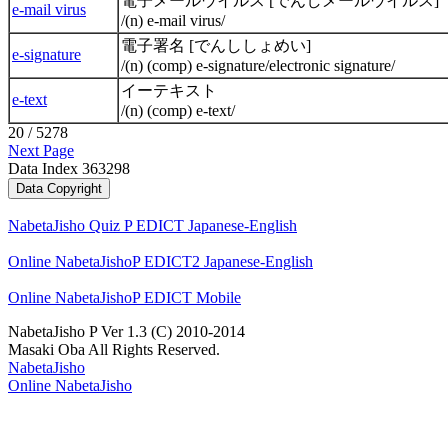
電子メールウイルス [でんしメールウイルス]
e-mail virus
/(n) e-mail virus/
電子署名 [でんししょめい]
e-signature
/(n) (comp) e-signature/electronic signature/
イーテキスト
e-text
/(n) (comp) e-text/
20 / 5278
Next Page
Data Index 363298
NabetaJisho Quiz P EDICT Japanese-English
Online NabetaJishoP EDICT2 Japanese-English
Online NabetaJishoP EDICT Mobile
NabetaJisho P Ver 1.3 (C) 2010-2014
Masaki Oba All Rights Reserved.
NabetaJisho
Online NabetaJisho