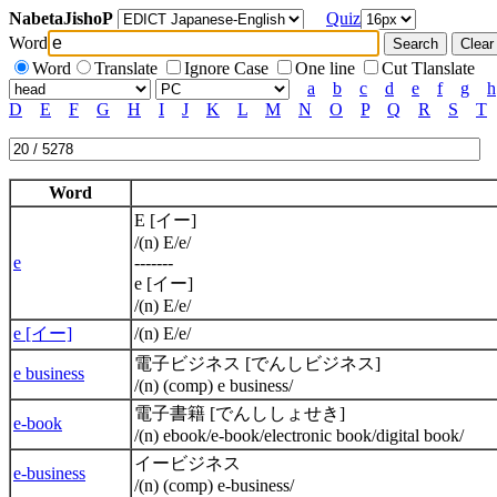
NabetaJishoP
Quiz
Word
Word
Translate
Ignore Case
One line
Cut Tlanslate
a
b
c
d
e
f
g
h
D
E
F
G
H
I
J
K
L
M
N
O
P
Q
R
S
T
Word
E [イー]
/(n) E/e/
e
-------
e [イー]
/(n) E/e/
e [イー]
/(n) E/e/
電子ビジネス [でんしビジネス]
e business
/(n) (comp) e business/
電子書籍 [でんししょせき]
e-book
/(n) ebook/e-book/electronic book/digital book/
イービジネス
e-business
/(n) (comp) e-business/