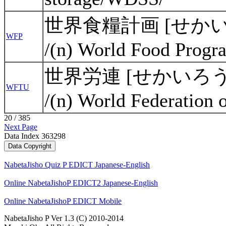
世界食糧計画 [せか
WFP
/(n) World Food Prog
世界労連 [せかいろ
WFTU
/(n) World Federation
20 / 385
Next Page
Data Index 363298
NabetaJisho Quiz P EDICT Japanese-English
Online NabetaJishoP EDICT2 Japanese-English
Online NabetaJishoP EDICT Mobile
NabetaJisho P Ver 1.3 (C) 2010-2014