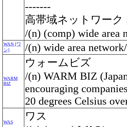
-------
高帯域ネットワーク 
/(n) (comp) wide area
/(n) wide area networ
WAN [ワ
ン]
ウォームビズ
/(n) WARM BIZ (Japan
WARM
BIZ
encouraging companies t
20 degrees Celsius over
ワス
WAS