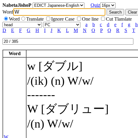
NabetaJishoP
Quiz
Word
Word
Translate
Ignore Case
One line
Cut Tlanslate
a
b
c
d
e
f
g
h
D
E
F
G
H
I
J
K
L
M
N
O
P
Q
R
S
T
Word
w [ダブル]
/(ik) (n) W/w/
-------
W [ダブリュー]
/(n) W/w/
-------
W