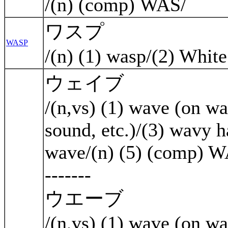
/(n) (comp) WAS/
ワスプ
WASP
/(n) (1) wasp/(2) Whi
ウェイブ
/(n,vs) (1) wave (on wa
sound, etc.)/(3) wavy h
wave/(n) (5) (comp) 
-------
ウエーブ
/(n,vs) (1) wave (on wa