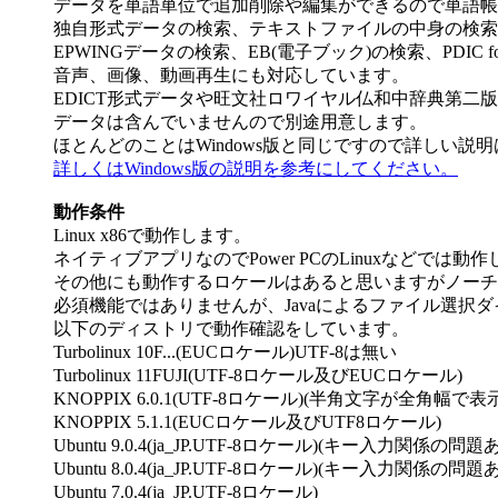
データを単語単位で追加削除や編集ができるので単語帳
独自形式データの検索、テキストファイルの中身の検索
EPWINGデータの検索、EB(電子ブック)の検索、PDIC fo
音声、画像、動画再生にも対応しています。
EDICT形式データや旺文社ロワイヤル仏和中辞典第二
データは含んでいませんので別途用意します。
ほとんどのことはWindows版と同じですので詳しい説
詳しくはWindows版の説明を参考にしてください。
動作条件
Linux x86で動作します。
ネイティブアプリなのでPower PCのLinuxなどでは動作しま
その他にも動作するロケールはあると思いますがノーチ
必須機能ではありませんが、Javaによるファイル選択ダイア
以下のディストリで動作確認をしています。
Turbolinux 10F...(EUCロケール)UTF-8は無い
Turbolinux 11FUJI(UTF-8ロケール及びEUCロケール)
KNOPPIX 6.0.1(UTF-8ロケール)(半角文字が全角幅
KNOPPIX 5.1.1(EUCロケール及びUTF8ロケール)
Ubuntu 9.0.4(ja_JP.UTF-8ロケール)(キー入力関係の問題
Ubuntu 8.0.4(ja_JP.UTF-8ロケール)(キー入力関係の問題
Ubuntu 7.0.4(ja_JP.UTF-8ロケール)