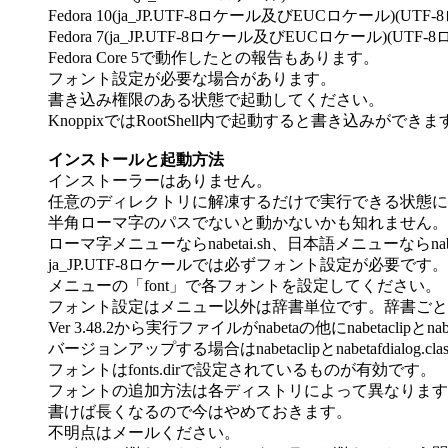
Fedora 10(ja_JP.UTF-8ロケール及びEUCロ
Fedora 7(ja_JP.UTF-8ロケール及びEUCロケー
Fedora Core 5で動作したとの報告もあります。
フォント設定が必要な場合があります。
書き込み権限のある状態で起動してください。
KnoppixではRootShell内で起動すると書き込みができま
インストールと起動方法
インストーラーはありません。
任意のディレクトリに解凍するだけで実行できる状態に
半角ローマ字のパスでないと動かないかも知れません。
ローマ字メニューならnabetai.sh、日本語メニューならna
ja_JP.UTF-8ロケールでは必ずフォント設定が必要です。
メニューの「font」で各フォントを設定してください。
フォント設定はメニュー以外は辞書単位です。辞書ごと
Ver 3.48.2から実行ファイルがnabetaの他にnabetaclipとnabe
バージョンアップする場合はnabetaclipとnabetafdia
フォントはfonts.dirで設定されているものが有効です。
フォントの追加方法は各ディストリによって異なります
書けば長くなるので今はやめておきます。
不明点はメールください。