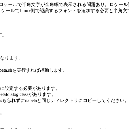
ケール)(UTF-8ロケールで半角文字が全角幅で表示される問題あり。ロ
ル)(UTF-8ロケールでLinux側で認識するフォントを追加する必要
す。
なります。
beta.shを実行すれば起動します。
に設定する必要があります。
tafdialog.classがあります。
log.classも忘れずにnabetaと同じディレクトリにコピーしてください。
。