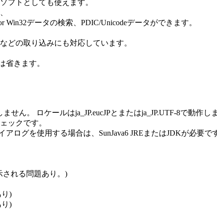
ソフトとしても使えます。
、
r Win32データの検索、PDIC/Unicodeデータができます。
版などの取り込みにも対応しています。
明は省きます。
せん。 ロケールはja_JP.eucJPとまたはja_JP.UTF-8で動作
ェックです。
ログを使用する場合は、SunJava6 JREまたはJDKが必要で
で表示される問題あり。)
あり)
あり)