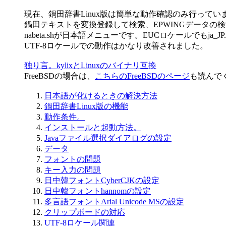
現在、鍋田辞書Linux版は簡単な動作確認のみ行ってい
鍋田テキストを変換登録して検索、EPWINGデータの検索、PD
nabeta.shが日本語メニューです。EUCロケールでもja
UTF-8ロケールでの動作はかなり改善されました。
独り言。kylixとLinuxのバイナリ互換
FreeBSDの場合は、
こちらのFreeBSDのページ
も読んで
日本語が化けるときの解決方法
鍋田辞書Linux版の機能
動作条件。
インストールと起動方法。
Javaファイル選択ダイアログの設定
データ
フォントの問題
キー入力の問題
日中韓フォントCyberCJKの設定
日中韓フォントhannomの設定
多言語フォントArial Unicode MSの設定
クリップボードの対応
UTF-8ロケール関連