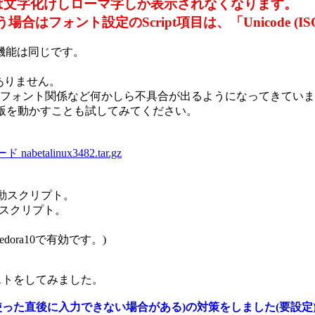
ると日本語は文字化けしローマ字しか表示されなくなります。
合はフォント設定のScript項目は、「Unicode (I
s版と機能は同じです。
はありません。
フォント関係など何かしら不具合が出るようになってきていま
dows版を動かすことも試してみてください。
nabetalinux3482.tar.gz
の起動スクリプト。
起動スクリプト。
ora10で有効です。)
な動作テストをしてみました。
使った直後に入力できない場合がある)の対策をしました(要設定