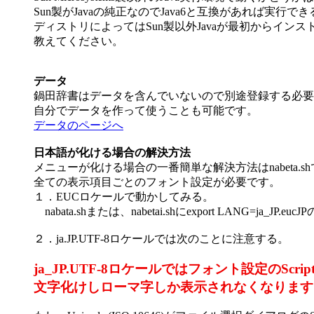
Sun製がJavaの純正なのでJava6と互換があれば実
ディストリによってはSun製以外Javaが最初からイン
教えてください。
データ
鍋田辞書はデータを含んでいないので別途登録する必要
自分でデータを作って使うことも可能です。
データのページへ
日本語が化ける場合の解決方法
メニューが化ける場合の一番簡単な解決方法はnabeta.sh
全ての表示項目ごとのフォント設定が必要です。
１．EUCロケールで動かしてみる。
nabata.shまたは、nabetai.shにexport LANG=ja_J
２．ja.JP.UTF-8ロケールでは次のことに注意する。
ja_JP.UTF-8ロケールではフォント設定のScript
文字化けしローマ字しか表示されなくなります