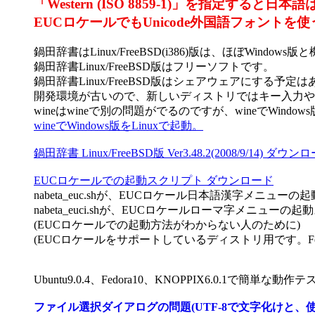
「Western (ISO 8859-1)」を指定す
EUCロケールでもUnicode外国語フォントを使う場
鍋田辞書はLinux/FreeBSD(i386)版は、ほぼWindow
鍋田辞書Linux/FreeBSD版はフリーソフトです。
鍋田辞書Linux/FreeBSD版はシェアウェアにする予定
開発環境が古いので、新しいディストリではキー入力や
wineはwineで別の問題がでるのですが、wineでWin
wineでWindows版をLinuxで起動。
鍋田辞書 Linux/FreeBSD版 Ver3.48.2(2008/9/14) ダウンロード 
EUCロケールでの起動スクリプト ダウンロード
nabeta_euc.shが、EUCロケール日本語漢字メニュー
nabeta_euci.shが、EUCロケールローマ字メニューの
(EUCロケールでの起動方法がわからない人のために)
(EUCロケールをサポートしているディストリ用です。Fed
Ubuntu9.0.4、Fedora10、KNOPPIX6.0.1で簡単
ファイル選択ダイアログの問題(UTF-8で文字化けと、