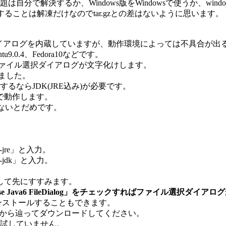
で解決するか、Windows版をWindowsで使うか、window
ることは解凍だけなのでtar.gzとの差はないように思います。
ダイアログを内蔵していますが、動作環境によっては不具合が出
9.0.4、Fedora10などです。
ファイル選択ダイアログが文字化けします。
しました。
もするならJDK(JRE込み)が必要です。
ョンで動作します。
6)でないとだめです。
a6-jre」と入力。
va6-jdk」と入力。
して先にすすみます。
ava6 FileDialog」をチェックすればファイル選択ダイアロ
してインストールすることもできます。
から辿ってダウンロードしてください。
うかは試していません。