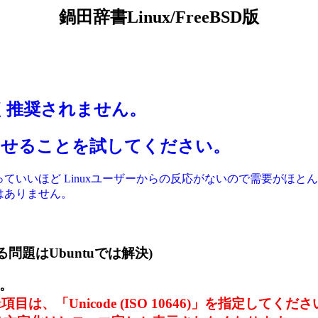
鍋田辞書Linux/FreeBSD版
が古く推奨されません。
を動作させることを試してください。
っていいほど Linuxユーザーからの反応がないので需要がほ
ではありません。
る問題はUbuntuでは解決)
。
t項目は、「Unicode (ISO 10646)」を指定してくだ