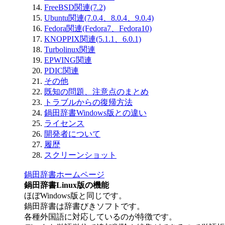
FreeBSD関連(7.2)
Ubuntu関連(7.0.4、8.0.4、9.0.4)
Fedora関連(Fedora7、Fedora10)
KNOPPIX関連(5.1.1、6.0.1)
Turbolinux関連
EPWING関連
PDIC関連
その他
既知の問題、注意点のまとめ
トラブルからの復帰方法
鍋田辞書Windows版との違い
ライセンス
開発者について
履歴
スクリーンショット
鍋田辞書ホームページ
鍋田辞書Linux版の機能
ほぼWindows版と同じです。
鍋田辞書は辞書びきソフトです。
各種外国語に対応しているのが特徴です。