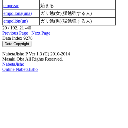
empezar
始まる
empollona(una)
ガリ勉(女)(猛勉強する人)
empollón(un)
ガリ勉(男)(猛勉強する人)
20 / 192. 21 -40
Previous Page
Next Page
Data Index 9278
NabetaJisho P Ver 1.3 (C) 2010-2014
Masaki Oba All Rights Reserved.
NabetaJisho
Online NabetaJisho