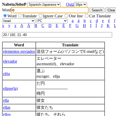
NabetaJishoP
Quiz
Word
Word
Translate
Ignore Case
One line
Cut Tlanslate
a
á
b
c
d
e
é
f
x
y
z
A
Á
B
C
D
E
É
F
G
H
I
Í
J
K
Word
Translate
elementos enviados
送信フォーム(パソコンでE-mailなど)
エレベーター
elevador
ascensor(el)、elevador
選ぶ
elija
escoger、elija
だ円
elipse(la)
------------------------
楕円
ella
彼女
ellas
彼女たち
ellos
彼たち、それら