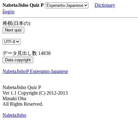
NabetaJisho Quiz P
Dictionary
ŝogio
将棋(日本の)
データ見出し数 14838
NabetaJishoP Esperanto-Japanese
NabetaJisho Quiz P
Ver 1.1 Copyright (C) 2012-2013
Masaki Oba
All Rights Reserved.
NabetaJisho