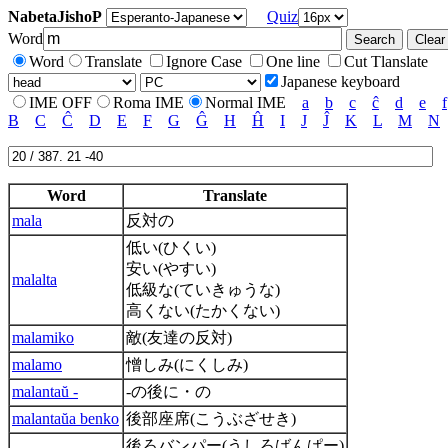
NabetaJishoP
Quiz
Word
Word
Translate
Ignore Case
One line
Cut Tlanslate
Japanese keyboard
IME OFF
Roma IME
Normal IME
a
b
c
ĉ
d
e
f
B
C
Ĉ
D
E
F
G
Ĝ
H
Ĥ
I
J
Ĵ
K
L
M
N
Word
Translate
mala
反対の
低い(ひくい)
安い(やすい)
malalta
低級な(ていきゅうな)
高くない(たかくない)
malamiko
敵(友達の反対)
malamo
憎しみ(にくしみ)
malantaŭ -
-の後に・の
malantaŭa benko
後部座席(こうぶざせき)
後ろバンパー(うしろばんぱー)