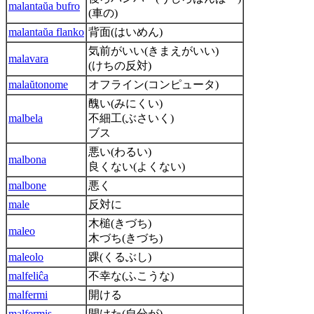
malantaŭa bufro
(車の)
malantaŭa flanko
背面(はいめん)
気前がいい(きまえがいい)
malavara
(けちの反対)
malaŭtonome
オフライン(コンピュータ)
醜い(みにくい)
malbela
不細工(ぶさいく)
ブス
悪い(わるい)
malbona
良くない(よくない)
malbone
悪く
male
反対に
木槌(きづち)
maleo
木づち(きづち)
maleolo
踝(くるぶし)
malfeliĉa
不幸な(ふこうな)
malfermi
開ける
malfermis
開けた(自分が)